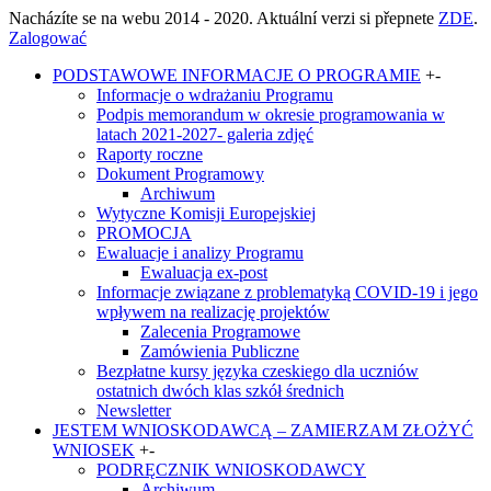
Nacházíte se na webu 2014 - 2020. Aktuální verzi si přepnete
ZDE
.
Zalogować
PODSTAWOWE INFORMACJE O PROGRAMIE
+
-
Informacje o wdrażaniu Programu
Podpis memorandum w okresie programowania w
latach 2021-2027- galeria zdjęć
Raporty roczne
Dokument Programowy
Archiwum
Wytyczne Komisji Europejskiej
PROMOCJA
Ewaluacje i analizy Programu
Ewaluacja ex-post
Informacje związane z problematyką COVID-19 i jego
wpływem na realizację projektów
Zalecenia Programowe
Zamówienia Publiczne
Bezpłatne kursy języka czeskiego dla uczniów
ostatnich dwóch klas szkół średnich
Newsletter
JESTEM WNIOSKODAWCĄ – ZAMIERZAM ZŁOŻYĆ
WNIOSEK
+
-
PODRĘCZNIK WNIOSKODAWCY
Archiwum