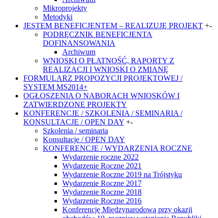
Mikroprojekty
Metodyki
JESTEM BENEFICJENTEM – REALIZUJĘ PROJEKT
+
-
PODRĘCZNIK BENEFICJENTA
DOFINANSOWANIA
Archiwum
WNIOSKI O PŁATNOŚĆ, RAPORTY Z
REALIZACJI I WNIOSKI O ZMIANĘ
FORMULARZ PROPOZYCJI PROJEKTOWEJ /
SYSTEM MS2014+
OGŁOSZENIA O NABORACH WNIOSKÓW I
ZATWIERDZONE PROJEKTY
KONFERENCJE / SZKOLENIA / SEMINARIA /
KONSULTACJE / OPEN DAY
+
-
Szkolenia / seminaria
Konsultacje / OPEN DAY
KONFERENCJE / WYDARZENIA ROCZNE
Wydarzenie roczne 2022
Wydarzenie Roczne 2021
Wydarzenie Roczne 2019 na Trójstyku
Wydarzenie Roczne 2017
Wydarzenie Roczne 2018
Wydarzenie Roczne 2016
Konferencję Międzynarodową przy okazji