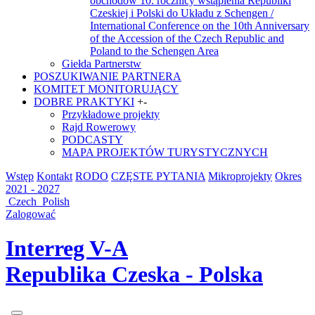
obchodów 10. rocznicy wstąpienia Republiki
Czeskiej i Polski do Układu z Schengen /
International Conference on the 10th Anniversary
of the Accession of the Czech Republic and
Poland to the Schengen Area
Giełda Partnerstw
POSZUKIWANIE PARTNERA
KOMITET MONITORUJĄCY
DOBRE PRAKTYKI
+
-
Przykładowe projekty
Rajd Rowerowy
PODCASTY
MAPA PROJEKTÓW TURYSTYCZNYCH
Wstęp
Kontakt
RODO
CZĘSTE PYTANIA
Mikroprojekty
Okres
2021 - 2027
Czech
Polish
Zalogować
Interreg V-A
Republika Czeska - Polska