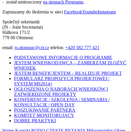
- został umieszczony
na stronach Programu
.
Zapraszamy do śledzenia w sieci
Facebook
Youtube
Instagram
Společný sekretariát
(JS - Joint Secretariat)
Hálkova 171/2
779 00 Olomouc
email:
js.olomouc@crr.cz
telefon:
+420 582 777 421
PODSTAWOWE INFORMACJE O PROGRAMIE
JESTEM WNIOSKODAWCĄ – ZAMIERZAM ZŁOŻYĆ
WNIOSEK
JESTEM BENEFICJENTEM – REALIZUJĘ PROJEKT
FORMULARZ PROPOZYCJI PROJEKTOWEJ /
SYSTEM MS2014+
OGŁOSZENIA O NABORACH WNIOSKÓW I
ZATWIERDZONE PROJEKTY
KONFERENCJE / SZKOLENIA / SEMINARIA /
KONSULTACJE / OPEN DAY
POSZUKIWANIE PARTNERA
KOMITET MONITORUJĄCY
DOBRE PRAKTYKI
Wstęp
Kontakt
RODO
CZĘSTE PYTANIA
Mikroprojekty
Okres