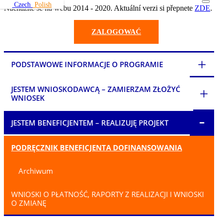
Czech
Polish
Nacházíte se na webu 2014 - 2020. Aktuální verzi si přepnete
ZDE
.
ZALOGOWAĆ
+
PODSTAWOWE INFORMACJE O PROGRAMIE
JESTEM WNIOSKODAWCĄ – ZAMIERZAM ZŁOŻYĆ
+
WNIOSEK
-
JESTEM BENEFICJENTEM – REALIZUJĘ PROJEKT
PODRĘCZNIK BENEFICJENTA DOFINANSOWANIA
Archiwum
WNIOSKI O PŁATNOŚĆ, RAPORTY Z REALIZACJI I WNIOSKI
O ZMIANĘ