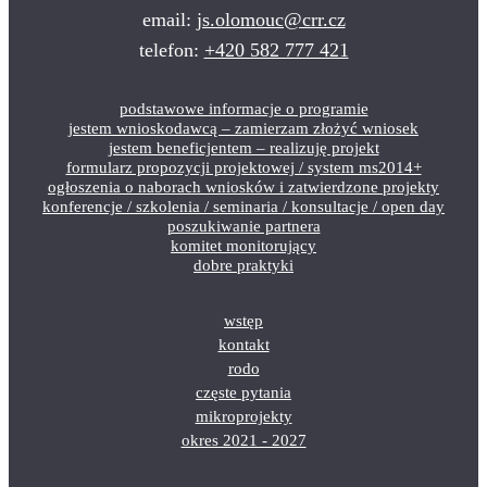
email:
js.olomouc@crr.cz
telefon:
+420 582 777 421
podstawowe informacje o programie
jestem wnioskodawcą – zamierzam złożyć wniosek
jestem beneficjentem – realizuję projekt
formularz propozycji projektowej / system ms2014+
ogłoszenia o naborach wniosków i zatwierdzone projekty
konferencje / szkolenia / seminaria / konsultacje / open day
poszukiwanie partnera
komitet monitorujący
dobre praktyki
wstęp
kontakt
rodo
częste pytania
mikroprojekty
okres 2021 - 2027