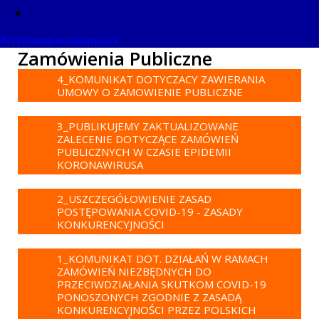
Archiwum wiadomości
Zamówienia Publiczne
4_KOMUNIKAT DOTYCZACY ZAWIERANIA
UMOWY O ZAMOWIENIE PUBLICZNE
3_PUBLIKUJEMY ZAKTUALIZOWANE
ZALECENIE DOTYCZĄCE ZAMÓWIEŃ
PUBLICZNYCH W CZASIE EPIDEMII
KORONAWIRUSA
2_USZCZEGÓŁOWIENIE ZASAD
POSTĘPOWANIA COVID-19 - ZASADY
KONKURENCYJNOŚCI
1_KOMUNIKAT DOT. DZIAŁAŃ W RAMACH
ZAMÓWIEŃ NIEZBĘDNYCH DO
PRZECIWDZIAŁANIA SKUTKOM COVID-19
PONOSZONYCH ZGODNIE Z ZASADĄ
KONKURENCYJNOŚCI PRZEZ POLSKICH