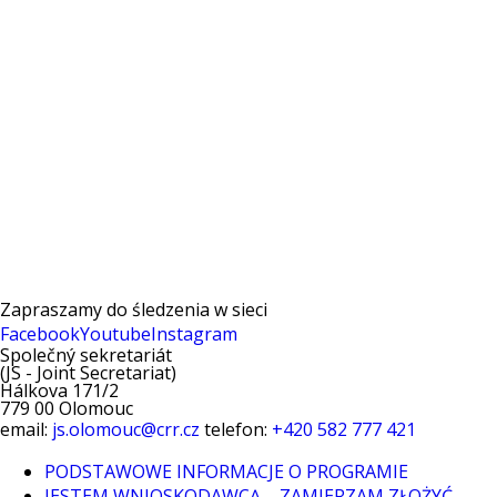
PODCASTY
MAPA PROJEKTÓW TURYSTYCZNYCH
WIĘCEJ FILMÓW Z YOUTUBE
Zapraszamy do śledzenia w sieci
Facebook
Youtube
Instagram
Společný sekretariát
(JS - Joint Secretariat)
Hálkova 171/2
779 00 Olomouc
email:
js.olomouc@crr.cz
telefon:
+420 582 777 421
PODSTAWOWE INFORMACJE O PROGRAMIE
JESTEM WNIOSKODAWCĄ – ZAMIERZAM ZŁOŻYĆ