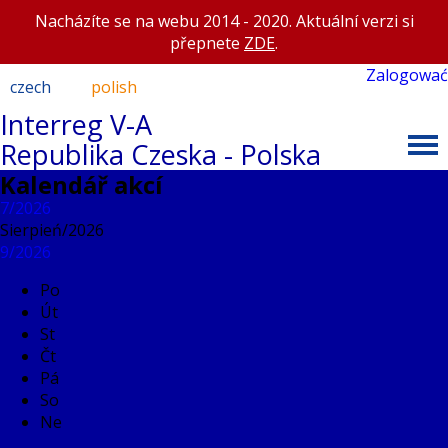
Nacházíte se na webu 2014 - 2020. Aktuální verzi si
přepnete
ZDE
.
Zalogować
czech
polish
Interreg V-A
Republika Czeska - Polska
Kalendář akcí
7/2026
Sierpień/
2026
9/2026
Po
Út
St
Čt
Pá
So
Ne