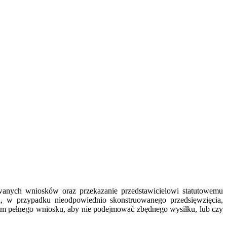
wywanych wniosków oraz przekazanie przedstawicielowi statutowemu
u, w przypadku nieodpowiednio skonstruowanego przedsięwzięcia,
iem pełnego wniosku, aby nie podejmować zbędnego wysiłku, lub czy