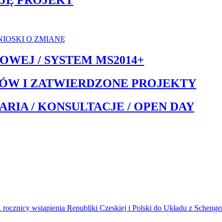
UJĘ PROJEKT
NIOSKI O ZMIANĘ
WEJ / SYSTEM MS2014+
ÓW I ZATWIERDZONE PROJEKTY
ARIA / KONSULTACJE / OPEN DAY
cznicy wstąpienia Republiki Czeskiej i Polski do Układu z Schengen 