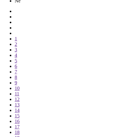
Ne
1
2
3
4
5
6
7
8
9
10
11
12
13
14
15
16
17
18