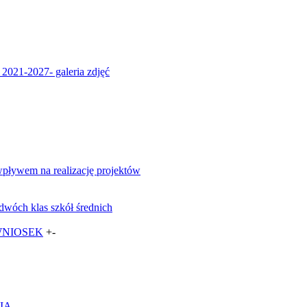
2021-2027- galeria zdjęć
pływem na realizację projektów
 dwóch klas szkół średnich
WNIOSEK
+
-
IA