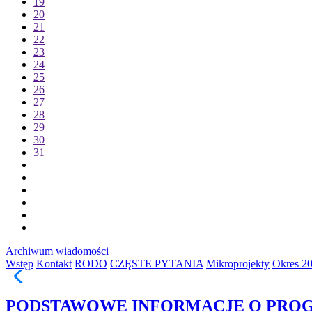
19
20
21
22
23
24
25
26
27
28
29
30
31
Archiwum wiadomości
Wstęp
Kontakt
RODO
CZĘSTE PYTANIA
Mikroprojekty
Okres 20
PODSTAWOWE INFORMACJE O PRO