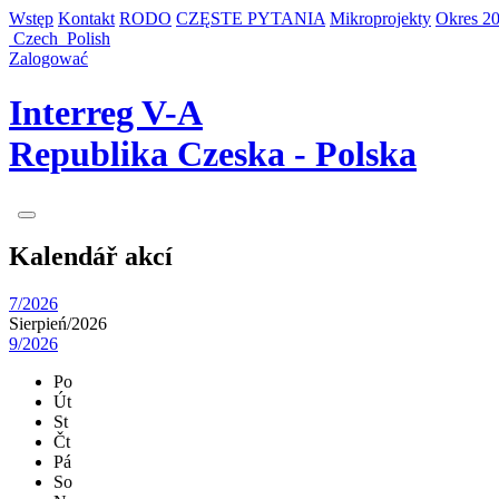
Wstęp
Kontakt
RODO
CZĘSTE PYTANIA
Mikroprojekty
Okres 20
Czech
Polish
Zalogować
Interreg V-A
Republika Czeska - Polska
Kalendář akcí
7/2026
Sierpień/
2026
9/2026
Po
Út
St
Čt
Pá
So