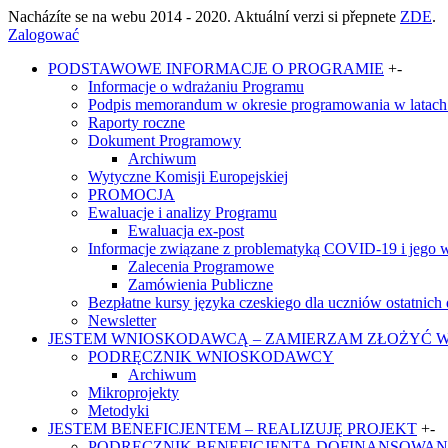
Nacházíte se na webu 2014 - 2020. Aktuální verzi si přepnete
ZDE
.
Zalogować
PODSTAWOWE INFORMACJE O PROGRAMIE
+
-
Informacje o wdrażaniu Programu
Podpis memorandum w okresie programowania w latach 
Raporty roczne
Dokument Programowy
Archiwum
Wytyczne Komisji Europejskiej
PROMOCJA
Ewaluacje i analizy Programu
Ewaluacja ex-post
Informacje związane z problematyką COVID-19 i jego w
Zalecenia Programowe
Zamówienia Publiczne
Bezpłatne kursy języka czeskiego dla uczniów ostatnich
Newsletter
JESTEM WNIOSKODAWCĄ – ZAMIERZAM ZŁOŻYĆ 
PODRĘCZNIK WNIOSKODAWCY
Archiwum
Mikroprojekty
Metodyki
JESTEM BENEFICJENTEM – REALIZUJĘ PROJEKT
+
-
PODRĘCZNIK BENEFICJENTA DOFINANSOWAN