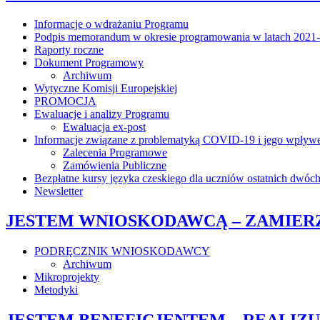
Informacje o wdrażaniu Programu
Podpis memorandum w okresie programowania w latach 2021-2
Raporty roczne
Dokument Programowy
Archiwum
Wytyczne Komisji Europejskiej
PROMOCJA
Ewaluacje i analizy Programu
Ewaluacja ex-post
Informacje związane z problematyką COVID-19 i jego wpływem
Zalecenia Programowe
Zamówienia Publiczne
Bezpłatne kursy języka czeskiego dla uczniów ostatnich dwóch 
Newsletter
JESTEM WNIOSKODAWCĄ – ZAMIER
PODRĘCZNIK WNIOSKODAWCY
Archiwum
Mikroprojekty
Metodyki