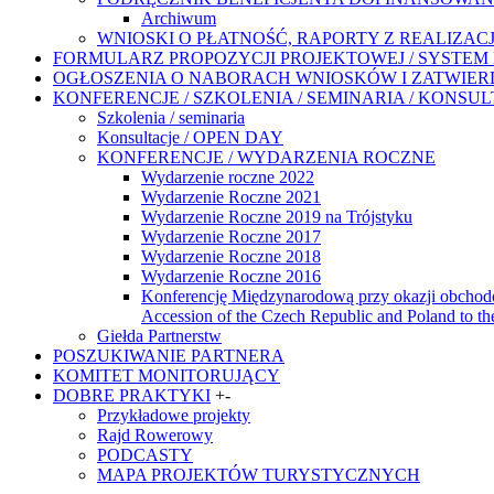
Archiwum
WNIOSKI O PŁATNOŚĆ, RAPORTY Z REALIZACJ
FORMULARZ PROPOZYCJI PROJEKTOWEJ / SYSTEM 
OGŁOSZENIA O NABORACH WNIOSKÓW I ZATWIER
KONFERENCJE / SZKOLENIA / SEMINARIA / KONSUL
Szkolenia / seminaria
Konsultacje / OPEN DAY
KONFERENCJE / WYDARZENIA ROCZNE
Wydarzenie roczne 2022
Wydarzenie Roczne 2021
Wydarzenie Roczne 2019 na Trójstyku
Wydarzenie Roczne 2017
Wydarzenie Roczne 2018
Wydarzenie Roczne 2016
Konferencję Międzynarodową przy okazji obchodów 
Accession of the Czech Republic and Poland to t
Giełda Partnerstw
POSZUKIWANIE PARTNERA
KOMITET MONITORUJĄCY
DOBRE PRAKTYKI
+
-
Przykładowe projekty
Rajd Rowerowy
PODCASTY
MAPA PROJEKTÓW TURYSTYCZNYCH