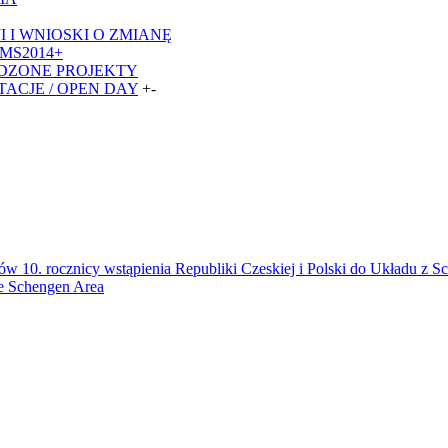
I I WNIOSKI O ZMIANĘ
MS2014+
DZONE PROJEKTY
TACJE / OPEN DAY
+
-
10. rocznicy wstąpienia Republiki Czeskiej i Polski do Układu z Sche
he Schengen Area