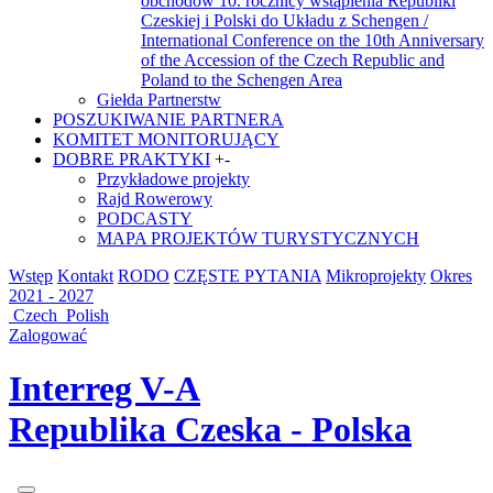
obchodów 10. rocznicy wstąpienia Republiki
Czeskiej i Polski do Układu z Schengen /
International Conference on the 10th Anniversary
of the Accession of the Czech Republic and
Poland to the Schengen Area
Giełda Partnerstw
POSZUKIWANIE PARTNERA
KOMITET MONITORUJĄCY
DOBRE PRAKTYKI
+
-
Przykładowe projekty
Rajd Rowerowy
PODCASTY
MAPA PROJEKTÓW TURYSTYCZNYCH
Wstęp
Kontakt
RODO
CZĘSTE PYTANIA
Mikroprojekty
Okres
2021 - 2027
Czech
Polish
Zalogować
Interreg V-A
Republika Czeska - Polska