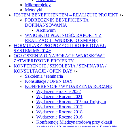
Mikroprojekty
Metodyki
JESTEM BENEFICJENTEM – REALIZUJĘ PROJEKT
+
-
PODRĘCZNIK BENEFICJENTA
DOFINANSOWANIA
Archiwum
WNIOSKI O PŁATNOŚĆ, RAPORTY Z
REALIZACJI I WNIOSKI O ZMIANĘ
FORMULARZ PROPOZYCJI PROJEKTOWEJ /
SYSTEM MS2014+
OGŁOSZENIA O NABORACH WNIOSKÓW I
ZATWIERDZONE PROJEKTY
KONFERENCJE / SZKOLENIA / SEMINARIA /
KONSULTACJE / OPEN DAY
+
-
Szkolenia / seminaria
Konsultacje / OPEN DAY
KONFERENCJE / WYDARZENIA ROCZNE
Wydarzenie roczne 2022
Wydarzenie Roczne 2021
Wydarzenie Roczne 2019 na Trójstyku
Wydarzenie Roczne 2017
Wydarzenie Roczne 2018
Wydarzenie Roczne 2016
Konferencję Międzynarodową przy okazji