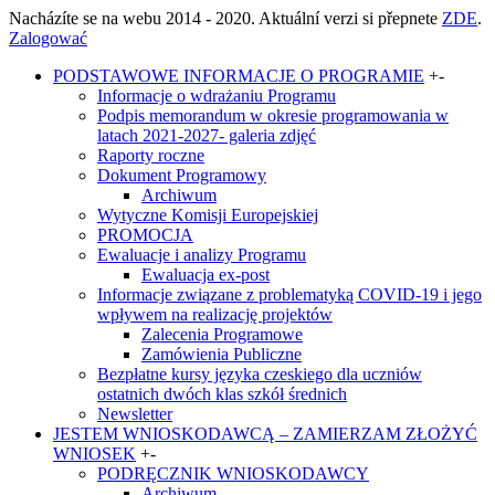
Nacházíte se na webu 2014 - 2020. Aktuální verzi si přepnete
ZDE
.
Zalogować
PODSTAWOWE INFORMACJE O PROGRAMIE
+
-
Informacje o wdrażaniu Programu
Podpis memorandum w okresie programowania w
latach 2021-2027- galeria zdjęć
Raporty roczne
Dokument Programowy
Archiwum
Wytyczne Komisji Europejskiej
PROMOCJA
Ewaluacje i analizy Programu
Ewaluacja ex-post
Informacje związane z problematyką COVID-19 i jego
wpływem na realizację projektów
Zalecenia Programowe
Zamówienia Publiczne
Bezpłatne kursy języka czeskiego dla uczniów
ostatnich dwóch klas szkół średnich
Newsletter
JESTEM WNIOSKODAWCĄ – ZAMIERZAM ZŁOŻYĆ
WNIOSEK
+
-
PODRĘCZNIK WNIOSKODAWCY
Archiwum