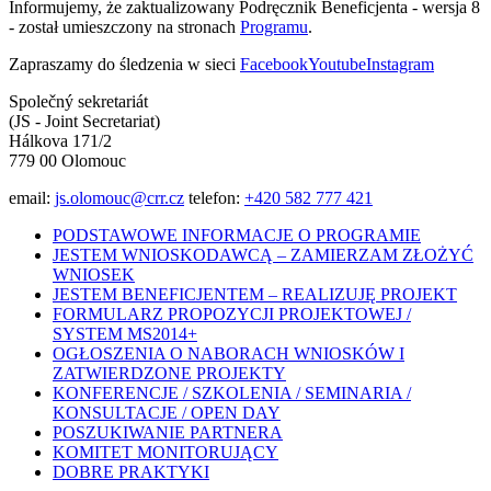
Informujemy, że zaktualizowany Podręcznik Beneficjenta - wersja 8
- został umieszczony na stronach
Programu
.
Zapraszamy do śledzenia w sieci
Facebook
Youtube
Instagram
Společný sekretariát
(JS - Joint Secretariat)
Hálkova 171/2
779 00 Olomouc
email:
js.olomouc@crr.cz
telefon:
+420 582 777 421
PODSTAWOWE INFORMACJE O PROGRAMIE
JESTEM WNIOSKODAWCĄ – ZAMIERZAM ZŁOŻYĆ
WNIOSEK
JESTEM BENEFICJENTEM – REALIZUJĘ PROJEKT
FORMULARZ PROPOZYCJI PROJEKTOWEJ /
SYSTEM MS2014+
OGŁOSZENIA O NABORACH WNIOSKÓW I
ZATWIERDZONE PROJEKTY
KONFERENCJE / SZKOLENIA / SEMINARIA /
KONSULTACJE / OPEN DAY
POSZUKIWANIE PARTNERA
KOMITET MONITORUJĄCY
DOBRE PRAKTYKI