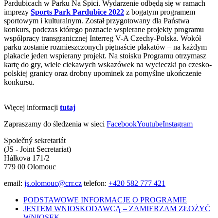
Pardubicach w Parku Na Špici. Wydarzenie odbędą się w ramach
imprezy
Sports Park Pardubice 2022
z bogatym programem
sportowym i kulturalnym. Został przygotowany dla Państwa
konkurs, podczas którego poznacie wspierane projekty programu
współpracy transgranicznej Interreg V-A Czechy-Polska. Wokół
parku zostanie rozmieszczonych piętnaście plakatów – na każdym
plakacie jeden wspierany projekt. Na stoisku Programu otrzymasz
kartę do gry, wiele ciekawych wskazówek na wycieczki po czesko-
polskiej granicy oraz drobny upominek za pomyślne ukończenie
konkursu.
Więcej informacji
tutaj
Zapraszamy do śledzenia w sieci
Facebook
Youtube
Instagram
Společný sekretariát
(JS - Joint Secretariat)
Hálkova 171/2
779 00 Olomouc
email:
js.olomouc@crr.cz
telefon:
+420 582 777 421
PODSTAWOWE INFORMACJE O PROGRAMIE
JESTEM WNIOSKODAWCĄ – ZAMIERZAM ZŁOŻYĆ
WNIOSEK