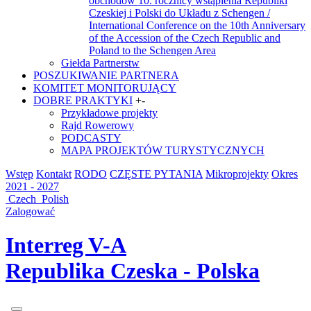
obchodów 10. rocznicy wstąpienia Republiki
Czeskiej i Polski do Układu z Schengen /
International Conference on the 10th Anniversary
of the Accession of the Czech Republic and
Poland to the Schengen Area
Giełda Partnerstw
POSZUKIWANIE PARTNERA
KOMITET MONITORUJĄCY
DOBRE PRAKTYKI
+
-
Przykładowe projekty
Rajd Rowerowy
PODCASTY
MAPA PROJEKTÓW TURYSTYCZNYCH
Wstęp
Kontakt
RODO
CZĘSTE PYTANIA
Mikroprojekty
Okres
2021 - 2027
Czech
Polish
Zalogować
Interreg V-A
Republika Czeska - Polska