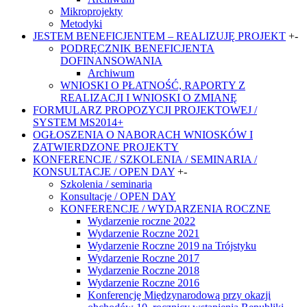
Mikroprojekty
Metodyki
JESTEM BENEFICJENTEM – REALIZUJĘ PROJEKT
+
-
PODRĘCZNIK BENEFICJENTA
DOFINANSOWANIA
Archiwum
WNIOSKI O PŁATNOŚĆ, RAPORTY Z
REALIZACJI I WNIOSKI O ZMIANĘ
FORMULARZ PROPOZYCJI PROJEKTOWEJ /
SYSTEM MS2014+
OGŁOSZENIA O NABORACH WNIOSKÓW I
ZATWIERDZONE PROJEKTY
KONFERENCJE / SZKOLENIA / SEMINARIA /
KONSULTACJE / OPEN DAY
+
-
Szkolenia / seminaria
Konsultacje / OPEN DAY
KONFERENCJE / WYDARZENIA ROCZNE
Wydarzenie roczne 2022
Wydarzenie Roczne 2021
Wydarzenie Roczne 2019 na Trójstyku
Wydarzenie Roczne 2017
Wydarzenie Roczne 2018
Wydarzenie Roczne 2016
Konferencję Międzynarodową przy okazji