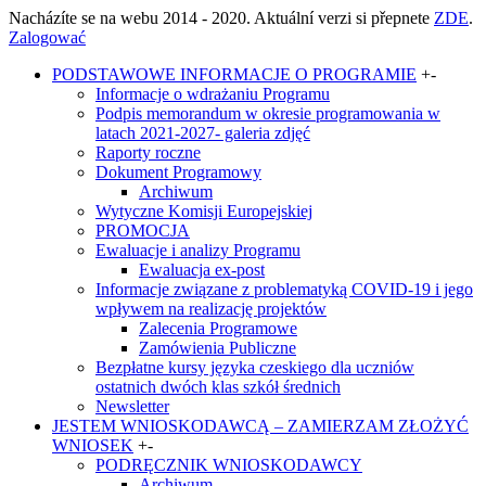
Nacházíte se na webu 2014 - 2020. Aktuální verzi si přepnete
ZDE
.
Zalogować
PODSTAWOWE INFORMACJE O PROGRAMIE
+
-
Informacje o wdrażaniu Programu
Podpis memorandum w okresie programowania w
latach 2021-2027- galeria zdjęć
Raporty roczne
Dokument Programowy
Archiwum
Wytyczne Komisji Europejskiej
PROMOCJA
Ewaluacje i analizy Programu
Ewaluacja ex-post
Informacje związane z problematyką COVID-19 i jego
wpływem na realizację projektów
Zalecenia Programowe
Zamówienia Publiczne
Bezpłatne kursy języka czeskiego dla uczniów
ostatnich dwóch klas szkół średnich
Newsletter
JESTEM WNIOSKODAWCĄ – ZAMIERZAM ZŁOŻYĆ
WNIOSEK
+
-
PODRĘCZNIK WNIOSKODAWCY
Archiwum